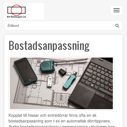
Hoppa
till
Toggl
huvudinnehåll
navig
Sök
Bostadsanpassning
Kopplat till hissar och entrédörrar finns ofta en sk
bostadsanpassning som t ex en automatisk dörröppnare.
Andra bostadsanpassningar i gemensamma utrymmen kan