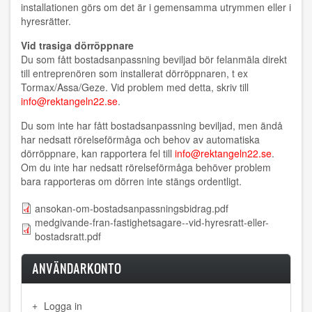
installationen görs om det är i gemensamma utrymmen eller i
hyresrätter.
Vid trasiga dörröppnare
Du som fått bostadsanpassning beviljad bör felanmäla direkt
till entreprenören som installerat dörröppnaren, t ex
Tormax/Assa/Geze. Vid problem med detta, skriv till
info@rektangeln22.se
.
Du som inte har fått bostadsanpassning beviljad, men ändå
har nedsatt rörelseförmåga och behov av automatiska
dörröppnare, kan rapportera fel till
info@rektangeln22.se
.
Om du inte har nedsatt rörelseförmåga behöver problem
bara rapporteras om dörren inte stängs ordentligt.
ansokan-om-bostadsanpassningsbidrag.pdf
medgivande-fran-fastighetsagare--vid-hyresratt-eller-
bostadsratt.pdf
ANVÄNDARKONTO
Logga in