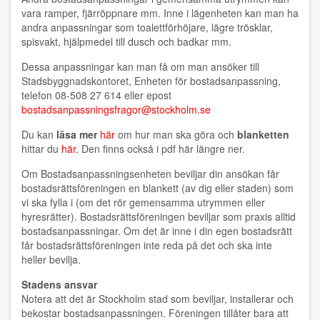
vara ramper, fjärröppnare mm. Inne i lägenheten kan man ha
andra anpassningar som toalettförhöjare, lägre trösklar,
spisvakt, hjälpmedel till dusch och badkar mm.
Dessa anpassningar kan man få om man ansöker till
Stadsbyggnadskontoret, Enheten för bostadsanpassning,
telefon 08-508 27 614 eller epost
bostadsanpassningsfragor@stockholm.se
Du kan
läsa mer
här
om hur man ska göra och
blanketten
hittar du
här.
Den finns också i pdf här längre ner.
Om Bostadsanpassningsenheten beviljar din ansökan får
bostadsrättsföreningen en blankett (av dig eller staden) som
vi ska fylla i (om det rör gemensamma utrymmen eller
hyresrätter). Bostadsrättsföreningen beviljar som praxis alltid
bostadsanpassningar. Om det är inne i din egen bostadsrätt
får bostadsrättsföreningen inte reda på det och ska inte
heller bevilja.
Stadens ansvar
Notera att det är Stockholm stad som beviljar, installerar och
bekostar bostadsanpassningen. Föreningen tillåter bara att